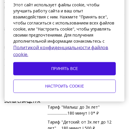
лучшего качества! Наша команда профессионалов создаст
Этот сайт использует файлы cookie, чтобы
все условия для вашего наилучшего отдыха.
улучшить работу сайта и ваш опыт
взаимодействия с ним. Нажмите "Принять все",
Регистрация
чтобы согласиться с использованием всех файлов
15:00
заезда
cookie, или "Настроить cookie", чтобы управлять
своими предпочтениями. Для получения
дополнительной информации ознакомьтесь с
Регистрация
12:00
Политикой конфиденциальности файлов
выезда
cookie.
Отмена
Отмена бронирования производится в
бронирования
личном кабинете
ПРИНЯТЬ ВСЕ
РАЗОВОЕ
Режим работы с 10:00 до 22:00
НАСТРОИТЬ COOKIE
ПОСЕЩЕНИЕ
ДЛЯ ПРОЖИВАЮЩИХ В ОТЕЛЕ
ТЕРМАЛЬНОЙ
"ОХОТНИК"
ЗОНЫ СПА-ЦЕТРА
Тариф "Малыш: до 3х лет"
.......................180 минут I 0*
₽
Тариф "Детский: от 3х лет до 12
лет"......180 минут I 500
₽